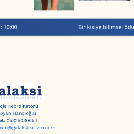
Bir kişiye bilimsel ödül 🏆
oje Koordinatörü
oyan Hancıoğlu
el:
05325030654
yan@galaksiturizm.com